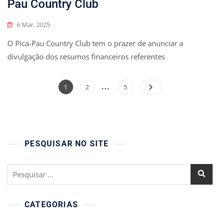
Pau Country Club
6 Mar, 2025
O Pica-Pau Country Club tem o prazer de anunciar a
divulgação dos resumos financeiros referentes
…
Paginação
Page
Page
Page
1
2
5
de
posts
PESQUISAR NO SITE
Pesquisar
por:
CATEGORIAS