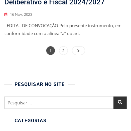
Deliberativo e Fiscal 2024/2027
16 Nov, 2023
EDITAL DE CONVOCAÇÃO Pelo presente instrumento, em
conformidade com a alínea “a” do art.
Paginação
Page
Page
1
2
de
posts
PESQUISAR NO SITE
Pesquisar
por:
CATEGORIAS