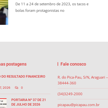
De 11 a 24 de setembro de 2023, os tacos e
bolas foram protagonistas no
mas postagens
Fale conosco
 DO RESULTADO FINANCEIRO
R. do Pica-Pau, S/N, Araguari 
38444-360
7, 2026
0
(34)3249-2000
PORTARIA Nº 37 DE 21
picapau@picapau.com.br
DE JULHO DE 2026