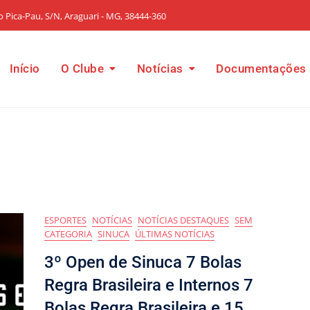
o Pica-Pau, S/N, Araguari - MG, 38444-360
Início
O Clube
Notícias
Documentações
ESPORTES
NOTÍCIAS
NOTÍCIAS DESTAQUES
SEM
CATEGORIA
SINUCA
ÚLTIMAS NOTÍCIAS
3º Open de Sinuca 7 Bolas
Regra Brasileira e Internos 7
Bolas Regra Brasileira e 15